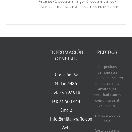
Rellenos -Chocolate amargo - Chocolate blanco -
Pistacho - Lima - Naranja - Coco - Chocolate blanco
INFROMACIÓN
PEDIDOS
GENERAL
Los pedidos
demoran un
Dirección: Av.
mínimo de 48hs. en
Millan 4486
ser preparado y
enviado, de
Tel: 23 597 918
necesitarlo antes
comunicarse al
Tel: 23 560 444
23597918.
Email:
Envíos a todo el
info@millanyraffo.com
país.
Web:
Costo del envío