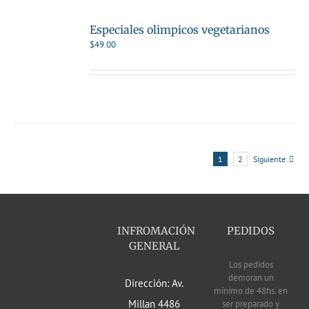
Especiales olimpicos vegetarianos
$
49.00
1
2
Siguiente
INFROMACIÓN
PEDIDOS
GENERAL
Los pedidos
demoran un
Dirección: Av.
mínimo de 48hs. en
Millan 4486
ser preparado y