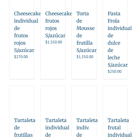
Cheesecake
Cheesecake
Torta
Pasta
individual
frutos
de
Frola
de
rojos
Mousse
individual
frutos
S/azúcar
de
de
$
1,550.00
rojos
frutilla
dulce
S/azúcar
S/azúcar
de
$
270.00
$
1,550.00
leche
S/azúcar
$
250.00
Tartaleta
Tartaleta
Tartaleta
Tartaleta
de
individual
indiv.
frutal
frutillas
de
de
individual