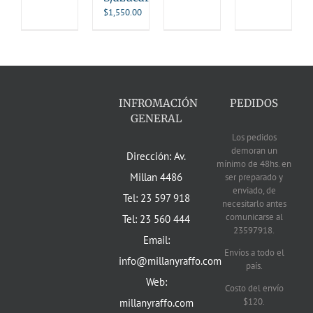
$
1,550.00
INFROMACIÓN
PEDIDOS
GENERAL
Los pedidos
demoran un
Dirección: Av.
mínimo de 48hs. en
Millan 4486
ser preparado y
enviado, de
Tel: 23 597 918
necesitarlo antes
comunicarse al
Tel: 23 560 444
23597918.
Email:
Envíos a todo el
info@millanyraffo.com
país.
Web:
Costo del envío
$120.
millanyraffo.com