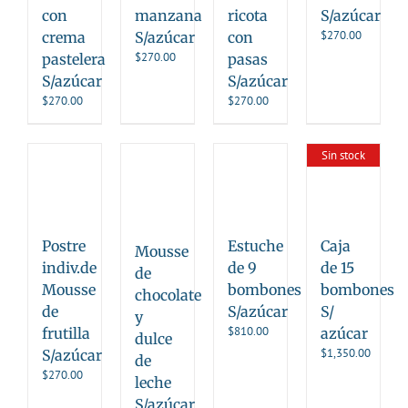
con
manzana
ricota
S/azúcar
$
270.00
crema
S/azúcar
con
$
270.00
pastelera
pasas
S/azúcar
S/azúcar
$
270.00
$
270.00
Sin stock
Postre
Estuche
Caja
Mousse
indiv.de
de 9
de 15
de
Mousse
bombones
bombones
chocolate
de
S/azúcar
S/
y
$
810.00
frutilla
azúcar
dulce
$
1,350.00
S/azúcar
de
$
270.00
leche
S/azúcar