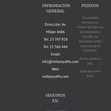
INFROMACIÓN
PEDIDOS
GENERAL
Los pedidos
demoran un
Dirección: Av.
mínimo de 48hs. en
Millan 4486
ser preparado y
enviado, de
Tel: 23 597 918
necesitarlo antes
comunicarse al
Tel: 23 560 444
23597918.
Email:
Envíos a todo el
info@millanyraffo.com
país.
Web:
Costo del envío
$120.
millanyraffo.com
SEGUINOS
EN: