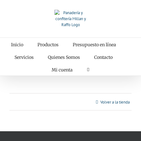
Saltar
al
contenido
Inicio
Productos
Presupuesto en línea
Servicios
Quienes Somos
Contacto
Mi cuenta
Volver a la tienda