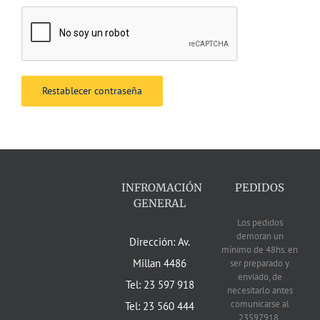
Restablecer contraseña
INFROMACIÓN
PEDIDOS
GENERAL
Los pedidos
demoran un
Dirección: Av.
mínimo de 48hs. en
Millan 4486
ser preparado y
enviado, de
Tel: 23 597 918
necesitarlo antes
comunicarse al
Tel: 23 560 444
23597918.