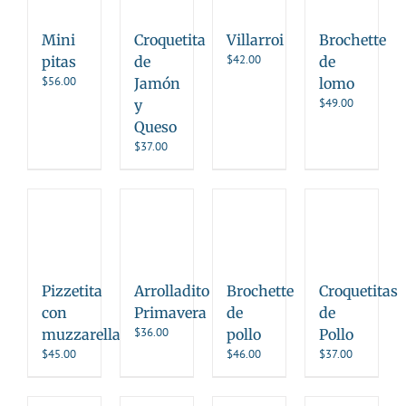
Mini
Croquetita
Villarroi
Brochette
$
42.00
pitas
de
de
$
56.00
Jamón
lomo
$
49.00
y
Queso
$
37.00
Pizzetita
Arrolladito
Brochette
Croquetitas
con
Primavera
de
de
$
36.00
muzzarella
pollo
Pollo
$
45.00
$
46.00
$
37.00