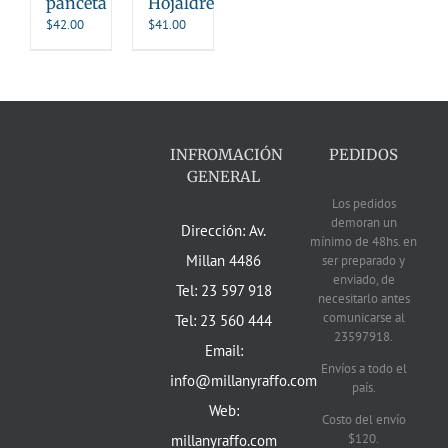
panceta
Hojaldre
$
42.00
$
41.00
INFROMACIÓN
PEDIDOS
GENERAL
Los pedidos
demoran un
Dirección: Av.
mínimo de 48hs. en
Millan 4486
ser preparado y
enviado, de
Tel: 23 597 918
necesitarlo antes
comunicarse al
Tel: 23 560 444
23597918.
Email:
Envíos a todo el
info@millanyraffo.com
país.
Web:
Costo del envío
$120.
millanyraffo.com