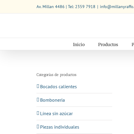
Saltar
Av. Millan 4486 | Tel: 2359 7918
|
info@millanyraffo
al
contenido
Inicio
Productos
P
Categorías de productos
Bocados calientes
Bomboneria
Línea sin azúcar
Piezas individuales