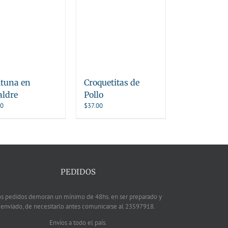
ituna en
Croquetitas de
aldre
Pollo
00
$
37.00
PEDIDOS
os pedidos demoran un mínimo de 48hs. en ser preparado y
enviado, de necesitarlo antes comunicarse al 23597918.
Envíos a todo el país.