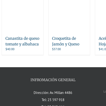
Canastita de queso
Croquetita de
Ace
tomate y albahaca
Jamón y Queso
Hoj
$
40.00
$
37.00
$
41.
INFROMACIÓN GENERAL
L
Dirección: Av. Millan 4486
Tel: 23 597 918