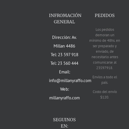
INFROMACIÓN
PEDIDOS
GENERAL
Los pedidos
demoran un
Dirección: Av.
mínimo de 48hs. en
Millan 4486
ser preparado y
enviado, de
Tel: 23 597 918
necesitarlo antes
comunicarse al
Tel: 23 560 444
23597918.
Email:
Envíos a todo el
info@millanyraffo.com
país.
Web:
Costo del envío
$120.
millanyraffo.com
SEGUINOS
EN: