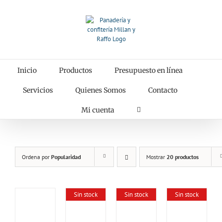
Saltar
al
contenido
Inicio
Productos
Presupuesto en línea
Servicios
Quienes Somos
Contacto
Mi cuenta
Ordena por
Popularidad
Mostrar
20 productos
Sin stock
Sin stock
Sin stock