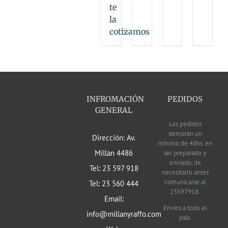
te
la
cotizamos
INFROMACIÓN
PEDIDOS
GENERAL
Los pedidos
demoran un
Dirección: Av.
mínimo de 48hs. en
Millan 4486
ser preparado y
enviado, de
Tel: 23 597 918
necesitarlo antes
comunicarse al
Tel: 23 560 444
23597918.
Email:
Envíos a todo el
info@millanyraffo.com
país.