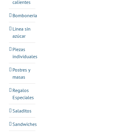
calientes
Bomboneria
Línea sin
azúcar
Piezas
individuales
Postres y
masas
Regalos
Especiales
Saladitos
Sandwiches