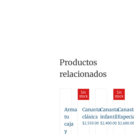
Productos
relacionados
Sin
Sin
stock
stock
Arma
Canasta
Canasta
Canast
tu
clásica
infantil
Especi
$
2,550.00
$
2,400.00
$
2,680.0
caja
y