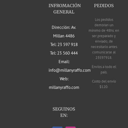
INFROMACIÓN
PEDIDOS
GENERAL
Los pedidos
demoran un
Dirección: Av.
mínimo de 48hs. en
Millan 4486
ser preparado y
enviado, de
Tel: 23 597 918
necesitarlo antes
comunicarse al
Tel: 23 560 444
23597918.
Email:
Envíos a todo el
info@millanyraffo.com
país.
Web:
Costo del envío
$120.
millanyraffo.com
SEGUINOS
EN: