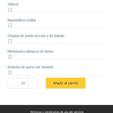
Villarroi
Empanaditas criollas
Chupitos de jamón serrano y de Salmón
Medialunitas olímpicas de lomito
Sconcitos de queso con bondiola
Añadir al carrito
Menú
Premium
cantidad
Términos y condiciones de uso del servicio