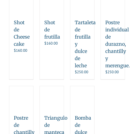
Shot
Shot
Tartaleta
Postre
de
de
de
individual
Cheese
frutilla
frutilla
de
$
160.00
cake
y
durazno,
$
160.00
dulce
chantilly
de
y
leche
merengue.
$
250.00
$
250.00
Postre
Triangulo
Bomba
de
de
de
chantilly
manteca
dulce