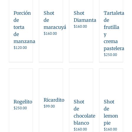
Porción
Shot
Shot
Tartaleta
de
de
Diamanta
de
$
160.00
torta
maracuyá
frutilla
$
160.00
de
y
manzana
crema
$
120.00
pastelera
$
250.00
Ricardito
Rogelito
Shot
Shot
$
99.00
$
250.00
de
de
chocolate
lemon
blanco
pie
$
160.00
$
160.00