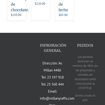
$
220.00
de
de
chocolate.
leche
$
250.00
$
85.00
INFROMACIÓN
PEDIDOS
GENERAL
Los pedidos
demoran un
Dirección: Av.
mínimo de 48hs. en
Millan 4486
ser preparado y
enviado, de
Tel: 23 597 918
necesitarlo antes
comunicarse al
Tel: 23 560 444
23597918.
Email:
Envíos a todo el
info@millanyraffo.com
país.