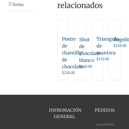
relacionados
Tortas
Postre
Triangulo
Shot
Rogeli
de
de
$
250.00
de
chantilly
manteca
chocolate
$
220.00
de
blanco
chocolate.
$
160.00
$
250.00
INFROMACIÓN
PEDIDOS
GENERAL
Los pedidos