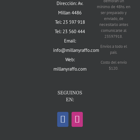
demoran un
Dirección: Av.
mínimo de 48hs. en
Millan 4486
ser preparado y
enviado, de
Tel: 23 597 918
necesitarlo antes
comunicarse al
Tel: 23 560 444
23597918.
Email:
Envíos a todo el
info@millanyraffo.com
país.
Web:
Costo del envío
$120.
millanyraffo.com
SEGUINOS
EN: