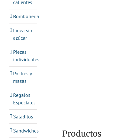
calientes
Bomboneria
Línea sin
azúcar
Piezas
individuales
Postres y
masas
Regalos
Especiales
Saladitos
Sandwiches
Productos