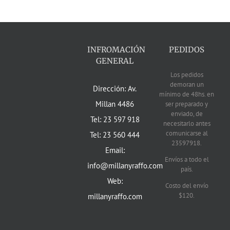
INFROMACIÓN
PEDIDOS
GENERAL
Los pedidos
demoran un
Dirección: Av.
mínimo de 48hs. en
Millan 4486
ser preparado y
enviado, de
Tel: 23 597 918
necesitarlo antes
comunicarse al
Tel: 23 560 444
23597918.
Email:
Envíos a todo el
info@millanyraffo.com
país.
Web:
Costo del envío
$120.
millanyraffo.com