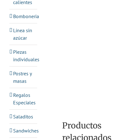
calientes
Bomboneria
Línea sin
azúcar
Piezas
individuales
Postres y
masas
Regalos
Especiales
Saladitos
Productos
Sandwiches
relacionados