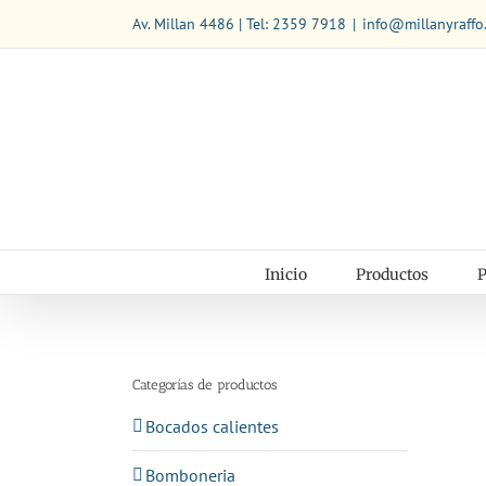
Saltar
Av. Millan 4486 | Tel: 2359 7918
|
info@millanyraffo
al
contenido
Inicio
Productos
P
Categorías de productos
Bocados calientes
Bomboneria