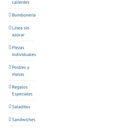
calientes
Bomboneria
Línea sin
azúcar
Piezas
individuales
Postres y
masas
Regalos
Especiales
Saladitos
Sandwiches