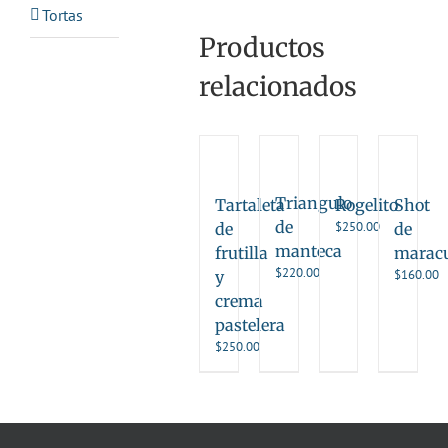
Tortas
Productos
relacionados
Triangulo
Tartaleta
Rogelito
Shot
de
$
250.00
de
de
manteca
frutilla
marac
$
220.00
$
160.00
y
crema
pastelera
$
250.00