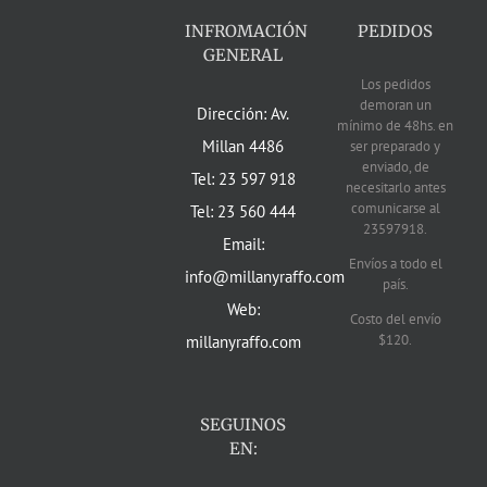
INFROMACIÓN
PEDIDOS
GENERAL
Los pedidos
demoran un
Dirección: Av.
mínimo de 48hs. en
Millan 4486
ser preparado y
enviado, de
Tel: 23 597 918
necesitarlo antes
comunicarse al
Tel: 23 560 444
23597918.
Email:
Envíos a todo el
info@millanyraffo.com
país.
Web:
Costo del envío
$120.
millanyraffo.com
SEGUINOS
EN: