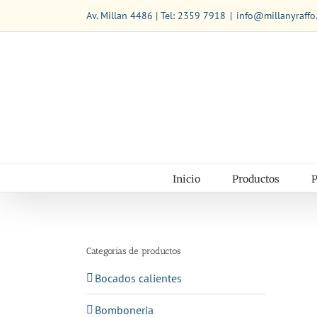
Saltar
Av. Millan 4486 | Tel: 2359 7918
|
info@millanyraffo
al
contenido
Inicio
Productos
P
Categorías de productos
Bocados calientes
Bomboneria