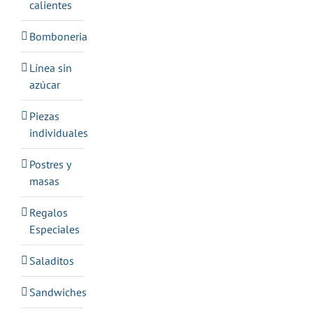
calientes
Bomboneria
Línea sin
azúcar
Piezas
individuales
Postres y
masas
Regalos
Especiales
Saladitos
Sandwiches