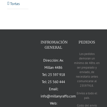
Tortas
INFROMACIÓN
PEDIDOS
GENERAL
Los pedidos
demoran un
Dirección: Av.
mínimo de 48hs. en
Millan 4486
ser preparado y
enviado, de
Tel: 23 597 918
necesitarlo antes
comunicarse al
Tel: 23 560 444
23597918.
Email:
Envíos a todo el
info@millanyraffo.com
país.
Web:
Costo del envío