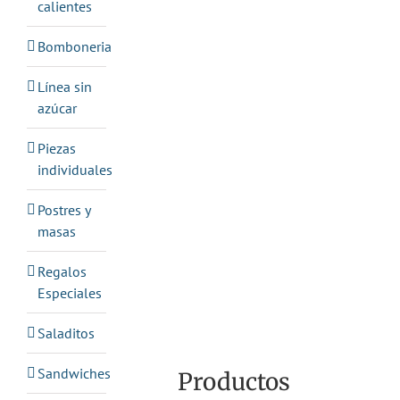
calientes
Bomboneria
Línea sin
azúcar
Piezas
individuales
Postres y
masas
Regalos
Especiales
Saladitos
Sandwiches
Productos