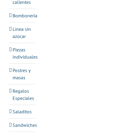
calientes
Bomboneria
Línea sin
azúcar
Piezas
individuales
Postres y
masas
Regalos
Especiales
Saladitos
Sandwiches