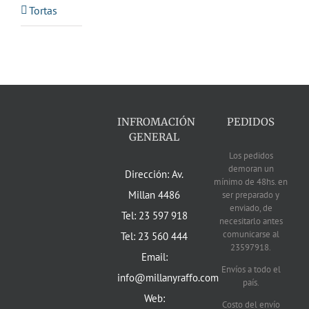
Tortas
INFROMACIÓN
PEDIDOS
GENERAL
Los pedidos
demoran un
Dirección: Av.
mínimo de 48hs. en
Millan 4486
ser preparado y
enviado, de
Tel: 23 597 918
necesitarlo antes
comunicarse al
Tel: 23 560 444
23597918.
Email:
Envíos a todo el
info@millanyraffo.com
país.
Web:
Costo del envío