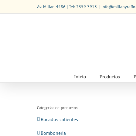
Saltar
Av. Millan 4486 | Tel: 2359 7918
|
info@millanyraffo
al
contenido
Inicio
Productos
P
Categorías de productos
Bocados calientes
Bomboneria