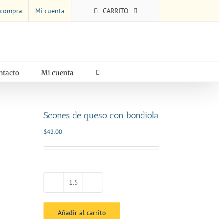
 compra
Mi cuenta
CARRITO
ntacto
Mi cuenta
Scones de queso con bondiola
$
42.00
Scones
de
queso
Añadir al carrito
con