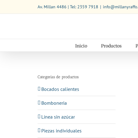
Saltar
Av. Millan 4486 | Tel: 2359 7918
|
info@millanyraffo
al
contenido
Inicio
Productos
P
Categorías de productos
Bocados calientes
Bomboneria
Línea sin azúcar
Piezas individuales