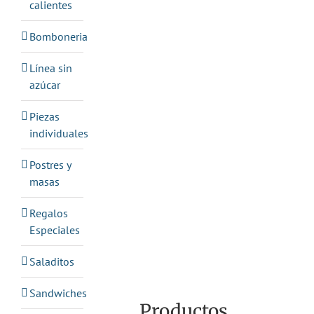
calientes
Bomboneria
Línea sin
azúcar
Piezas
individuales
Postres y
masas
Regalos
Especiales
Saladitos
Sandwiches
Productos