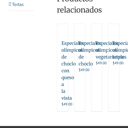
Tortas
relacionados
Especiales
Especiales
Especiales
Especi
olímpicos
olímpicos
olimpicos
olímpi
de
de
vegetarianos
triples
$
49.00
$
49.00
choclo
choclo
$
49.00
con
queso
a
la
vista
$
49.00