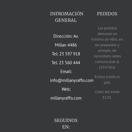
INFROMACIÓN
PEDIDOS
GENERAL
Los pedidos
demoran un
Dirección: Av.
mínimo de 48hs. en
Millan 4486
ser preparado y
enviado, de
Tel: 23 597 918
necesitarlo antes
comunicarse al
Tel: 23 560 444
23597918.
Email:
Envíos a todo el
info@millanyraffo.com
país.
Web:
Costo del envío
$120.
millanyraffo.com
SEGUINOS
EN: