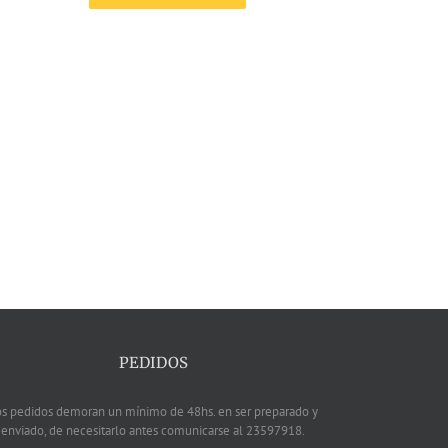
PEDIDOS
os pedidos demoran un mínimo de 48hs. en ser preparado y
enviado, de necesitarlo antes comunicarse al 23597918.