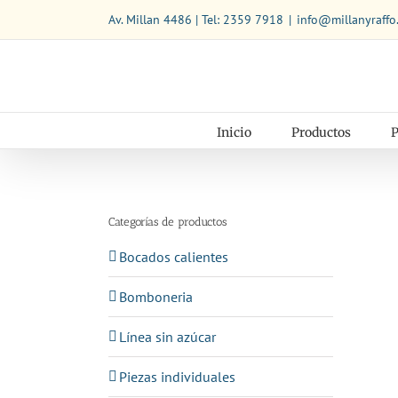
Saltar
Av. Millan 4486 | Tel: 2359 7918
|
info@millanyraffo
al
contenido
Inicio
Productos
P
Categorías de productos
Bocados calientes
Bomboneria
Línea sin azúcar
Piezas individuales