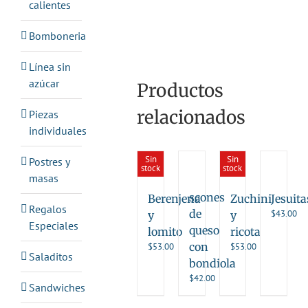
calientes
Bomboneria
Línea sin
azúcar
Productos
relacionados
Piezas
individuales
Sin
Sin
Postres y
stock
stock
masas
scones
Berenjena
Zuchini
Jesuita
Regalos
de
$
43.00
y
y
Especiales
queso
lomito
ricota
con
$
53.00
$
53.00
Saladitos
bondiola
$
42.00
Sandwiches