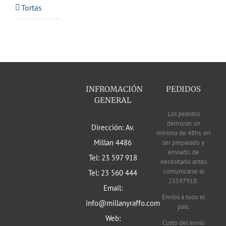
Tortas
INFROMACIÓN
PEDIDOS
GENERAL
Los pedidos
demoran un
Dirección: Av.
mínimo de 48hs. en
Millan 4486
ser preparado y
enviado, de
Tel: 23 597 918
necesitarlo antes
comunicarse al
Tel: 23 560 444
23597918.
Email:
Envíos a todo el
info@millanyraffo.com
país.
Web:
Costo del envío