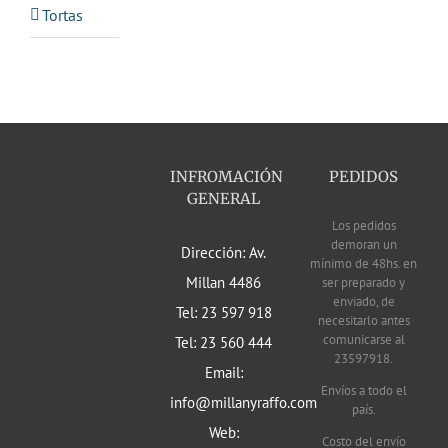
Tortas
INFROMACIÓN
PEDIDOS
GENERAL
Los pedidos
demoran un
Dirección: Av.
mínimo de 48hs. en
Millan 4486
ser preparado y
enviado, de
Tel: 23 597 918
necesitarlo antes
comunicarse al
Tel: 23 560 444
23597918.
Email:
Envíos a todo el
info@millanyraffo.com
país.
Web:
Costo del envío