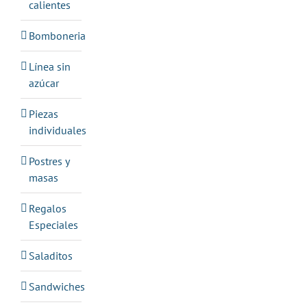
calientes
Bomboneria
Línea sin
azúcar
Piezas
individuales
Postres y
masas
Regalos
Especiales
Saladitos
Sandwiches