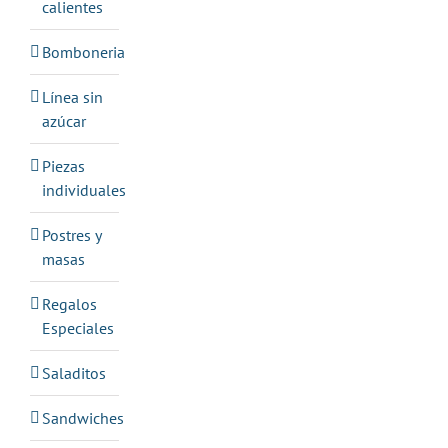
calientes
Bomboneria
Línea sin
azúcar
Piezas
individuales
Postres y
masas
Regalos
Especiales
Saladitos
Sandwiches