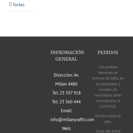
Tortas
INFROMACIÓN
PEDIDOS
GENERAL
Los pedidos
demoran un
Dirección: Av.
mínimo de 48hs. en
Millan 4486
ser preparado y
enviado, de
Tel: 23 597 918
necesitarlo antes
comunicarse al
Tel: 23 560 444
23597918.
Email:
Envíos a todo el
info@millanyraffo.com
país.
Web:
Costo del envío