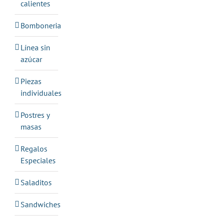
calientes
Bomboneria
Línea sin
azúcar
Piezas
individuales
Postres y
masas
Regalos
Especiales
Saladitos
Sandwiches