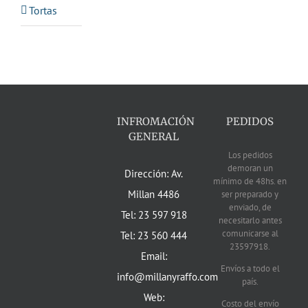
Tortas
INFROMACIÓN
PEDIDOS
GENERAL
Los pedidos
demoran un
Dirección: Av.
mínimo de 48hs. en
Millan 4486
ser preparado y
enviado, de
Tel: 23 597 918
necesitarlo antes
comunicarse al
Tel: 23 560 444
23597918.
Email:
Envíos a todo el
info@millanyraffo.com
país.
Web:
Costo del envío