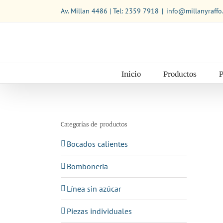
Saltar
Av. Millan 4486 | Tel: 2359 7918
|
info@millanyraffo
al
contenido
Inicio
Productos
P
Categorías de productos
Bocados calientes
Bomboneria
Línea sin azúcar
Piezas individuales