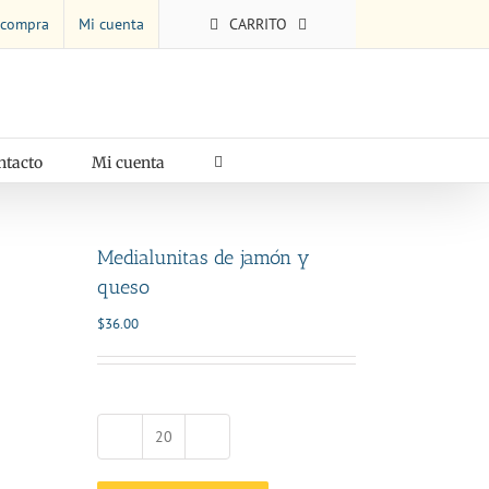
 compra
Mi cuenta
CARRITO
ntacto
Mi cuenta
Medialunitas de jamón y
queso
$
36.00
Medialunitas
de
jamón