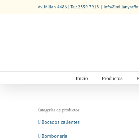
Saltar
Av. Millan 4486 | Tel: 2359 7918
|
info@millanyraffo
al
contenido
Inicio
Productos
P
Categorías de productos
Bocados calientes
Bomboneria