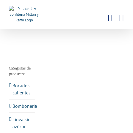
Saltar
al
contenido
Categorías de
productos
Bocados
calientes
Bomboneria
Línea sin
azúcar