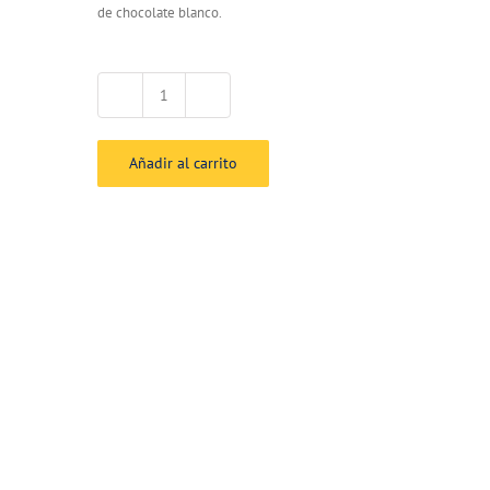
de chocolate blanco.
Moña
chocolate
blanco
Añadir al carrito
cantidad