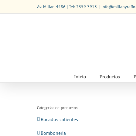
Saltar
Av. Millan 4486 | Tel: 2359 7918
|
info@millanyraffo
al
contenido
Inicio
Productos
P
Categorías de productos
Bocados calientes
Bomboneria