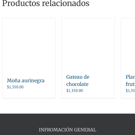
Productos relacionados
Gateau de
Pla
Moña aurinegra
chocolate
frut
$
1,350.00
$
1,350.00
$
1,35
INFROMACIÓN GENERAL