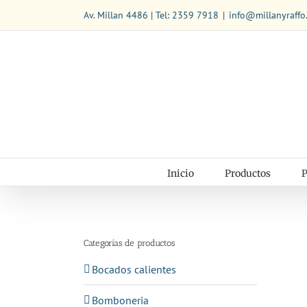
Saltar
Av. Millan 4486 | Tel: 2359 7918
|
info@millanyraffo
al
contenido
Inicio
Productos
P
Categorías de productos
Bocados calientes
Bomboneria