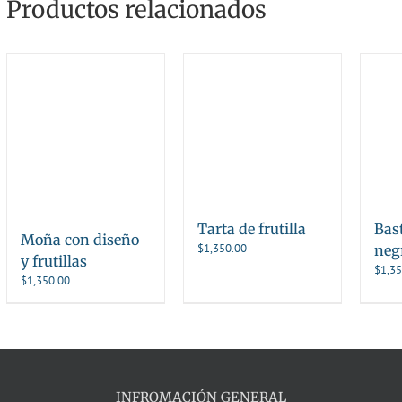
Productos relacionados
Tarta de frutilla
Bas
Moña con diseño
$
1,350.00
neg
y frutillas
$
1,35
$
1,350.00
INFROMACIÓN GENERAL