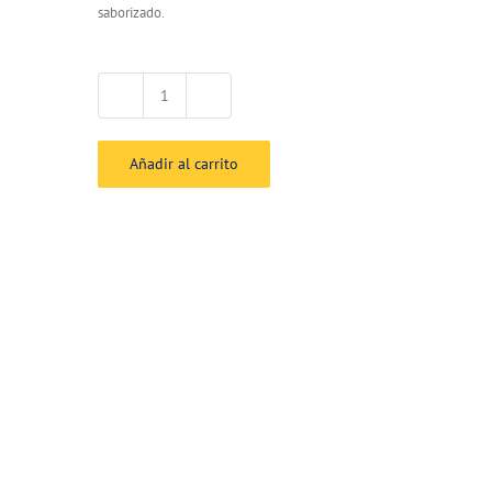
saborizado.
Orange
cantidad
Añadir al carrito