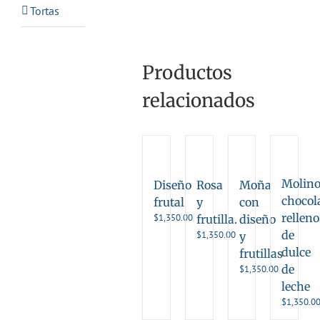
Tortas
Productos
relacionados
Molin
Diseño
Rosa
Moña
chocol
frutal
y
con
relleno
$
1,350.00
frutilla.
diseño
de
$
1,350.00
y
dulce
frutillas
de
$
1,350.00
leche
$
1,350.0