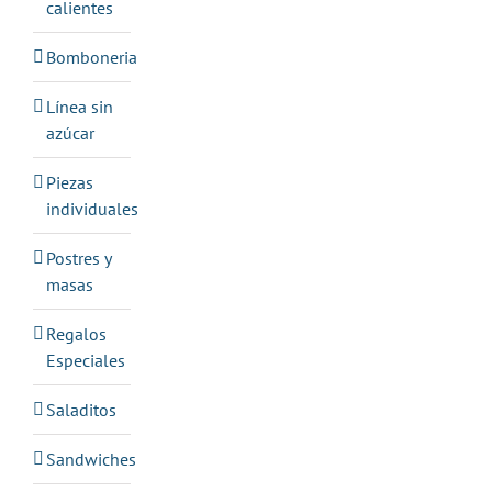
calientes
Bomboneria
Línea sin
azúcar
Piezas
individuales
Postres y
masas
Regalos
Especiales
Saladitos
Sandwiches