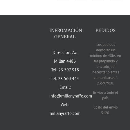
INFROMACIÓN
PEDIDOS
GENERAL
Los pedidos
demoran un
Dirección: Av.
mínimo de 48hs. en
Millan 4486
ser preparado y
enviado, de
Tel: 23 597 918
necesitarlo antes
comunicarse al
Tel: 23 560 444
23597918.
Email:
Envíos a todo el
info@millanyraffo.com
país.
Web:
Costo del envío
$120.
millanyraffo.com