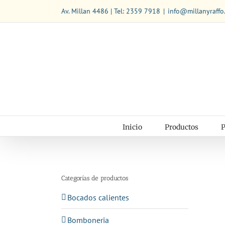
Saltar
Av. Millan 4486 | Tel: 2359 7918
|
info@millanyraffo
al
contenido
Inicio
Productos
P
Categorías de productos
Bocados calientes
Bomboneria