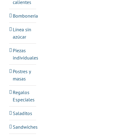
calientes
Bomboneria
Línea sin
azúcar
Piezas
individuales
Postres y
masas
Regalos
Especiales
Saladitos
Sandwiches