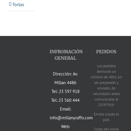
Tortas
INFROMACIÓN
PEDIDOS
GENERAL
Los pedidos
demoran un
Dirección: Av.
mínimo de 48hs. en
Millan 4486
ser preparado y
enviado, de
Tel: 23 597 918
necesitarlo antes
comunicarse al
Tel: 23 560 444
23597918.
Email:
Envíos a todo el
info@millanyraffo.com
país.
Web:
Costo del envío