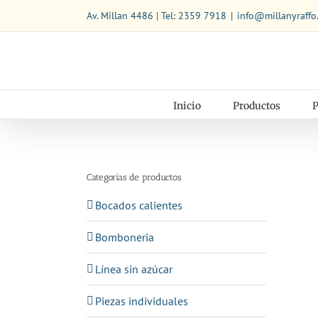
Saltar
Av. Millan 4486 | Tel: 2359 7918
|
info@millanyraffo
al
contenido
Inicio
Productos
P
Categorías de productos
Bocados calientes
Bomboneria
Línea sin azúcar
Piezas individuales