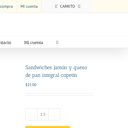
 compra
Mi cuenta
CARRITO
ntacto
Mi cuenta
Sandwiches jamón y queso
de pan integral copetín
$
25.00
Sandwiches
jamón
y