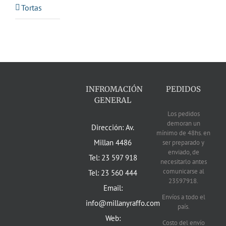
Tortas
INFROMACIÓN
PEDIDOS
GENERAL
Los pedidos
demoran un
Dirección: Av.
mínimo de 48hs. en
Millan 4486
ser preparado y
enviado, de
Tel: 23 597 918
necesitarlo antes
comunicarse al
Tel: 23 560 444
23597918.
Email:
Envíos a todo el
info@millanyraffo.com
país.
Web:
Costo del envío