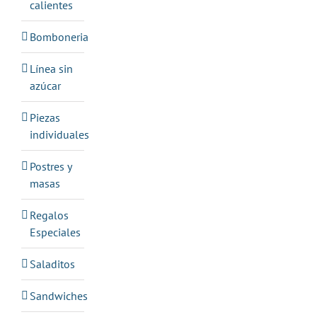
calientes
Bomboneria
Línea sin
azúcar
Piezas
individuales
Postres y
masas
Regalos
Especiales
Saladitos
Sandwiches