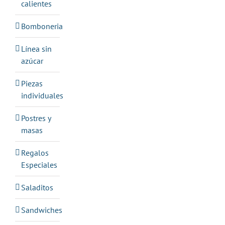
calientes
Bomboneria
Línea sin
azúcar
Piezas
individuales
Postres y
masas
Regalos
Especiales
Saladitos
Sandwiches