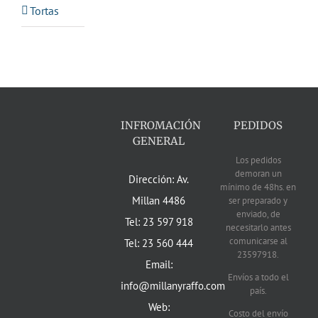
Tortas
INFROMACIÓN
PEDIDOS
GENERAL
Los pedidos
demoran un
Dirección: Av.
mínimo de 48hs. en
Millan 4486
ser preparado y
enviado, de
Tel: 23 597 918
necesitarlo antes
comunicarse al
Tel: 23 560 444
23597918.
Email:
Envíos a todo el
info@millanyraffo.com
país.
Web:
Costo del envío