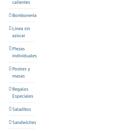
calientes
Bomboneria
Línea sin
azúcar
Piezas
individuales
Postres y
masas
Regalos
Especiales
Saladitos
Sandwiches