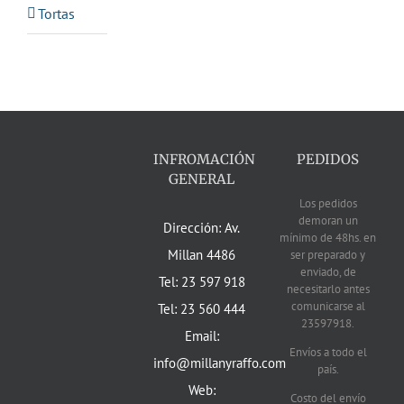
Tortas
INFROMACIÓN
PEDIDOS
GENERAL
Los pedidos
demoran un
Dirección: Av.
mínimo de 48hs. en
Millan 4486
ser preparado y
enviado, de
Tel: 23 597 918
necesitarlo antes
comunicarse al
Tel: 23 560 444
23597918.
Email:
Envíos a todo el
info@millanyraffo.com
país.
Web:
Costo del envío