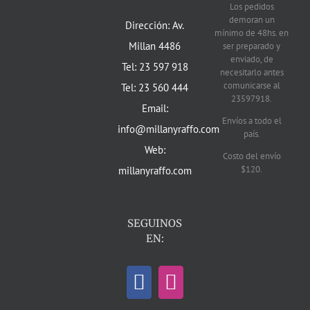
Los pedidos
demoran un
Dirección: Av.
mínimo de 48hs. en
Millan 4486
ser preparado y
enviado, de
Tel: 23 597 918
necesitarlo antes
comunicarse al
Tel: 23 560 444
23597918.
Email:
Envíos a todo el
info@millanyraffo.com
país.
Web:
Costo del envío
$120.
millanyraffo.com
SEGUINOS
EN: