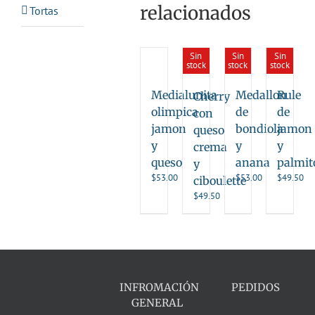
relacionados
Tortas
Sin
Sin
Sin
stock
stock
stock
Medialunita
Medallon
Rule
Cherry
olimpica
de
de
con
jamon
bondiola
jamon
queso
y
y
y
crema
queso
anana
palmit
y
$
53.00
$
53.00
$
49.50
ciboulette
$
49.50
INFROMACIÓN
PEDIDOS
GENERAL