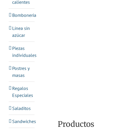
calientes
Bomboneria
Línea sin
azúcar
Piezas
individuales
Postres y
masas
Regalos
Especiales
Saladitos
Sandwiches
Productos