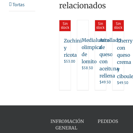
relacionados
Tortas
Sin
Sin
Sin
stock
stock
stock
Medialunita
Arrollado
Zuchini
Cherry
olimpica
de
y
con
de
queso
ricota
queso
lomito
con
$
53.00
crema
$
58.50
aceituna
y
rellena
ciboule
$
49.50
$
49.50
INFROMACIÓN
PEDIDOS
GENERAL