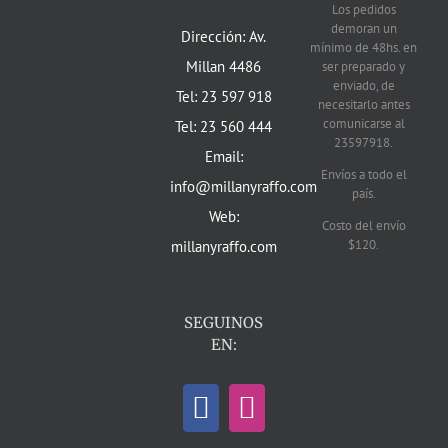
Los pedidos
demoran un
Dirección: Av.
mínimo de 48hs. en
Millan 4486
ser preparado y
enviado, de
Tel: 23 597 918
necesitarlo antes
comunicarse al
Tel: 23 560 444
23597918.
Email:
Envíos a todo el
info@millanyraffo.com
país.
Web:
Costo del envío
$120.
millanyraffo.com
SEGUINOS
EN: