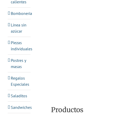
calientes
Bomboneria
Línea sin
azúcar
Piezas
individuales
Postres y
masas
Regalos
Especiales
Saladitos
Sandwiches
Productos