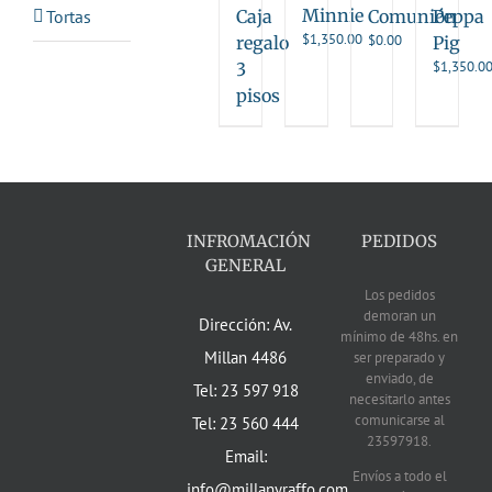
Minnie
Tortas
Caja
Comunión
Peppa
$
1,350.00
$
0.00
regalo
Pig
$
1,350.0
3
pisos
INFROMACIÓN
PEDIDOS
GENERAL
Los pedidos
demoran un
Dirección: Av.
mínimo de 48hs. en
Millan 4486
ser preparado y
enviado, de
Tel: 23 597 918
necesitarlo antes
comunicarse al
Tel: 23 560 444
23597918.
Email:
Envíos a todo el
info@millanyraffo.com