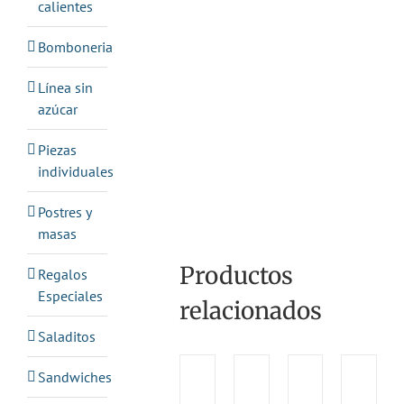
calientes
Bomboneria
Línea sin
azúcar
Piezas
individuales
Postres y
masas
Productos
Regalos
Especiales
relacionados
Saladitos
Sandwiches