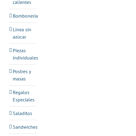
calientes
Bomboneria
Línea sin
azúcar
Piezas
individuales
Postres y
masas
Regalos
Especiales
Saladitos
Sandwiches