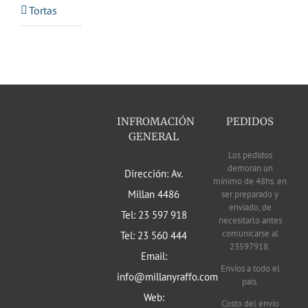
Tortas
INFROMACIÓN
PEDIDOS
GENERAL
Los pedidos
demoran un
Dirección: Av.
mínimo de 48hs. en
Millan 4486
ser preparado y
enviado, de
Tel: 23 597 918
necesitarlo antes
comunicarse al
Tel: 23 560 444
23597918.
Email:
Envíos a todo el
info@millanyraffo.com
país.
Web:
Costo del envío