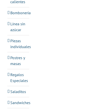
calientes
Bomboneria
Línea sin
azúcar
Piezas
individuales
Postres y
masas
Regalos
Especiales
Saladitos
Sandwiches