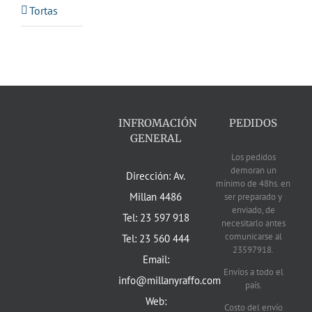
Tortas
INFROMACIÓN
PEDIDOS
GENERAL
Los pedidos
demoran un
Dirección: Av.
mínimo de 48hs. en
Millan 4486
ser preparado y
enviado, de
Tel: 23 597 918
necesitarlo antes
comunicarse al
Tel: 23 560 444
23597918.
Email:
Envíos a todo el
info@millanyraffo.com
país.
Web:
Costo del envío