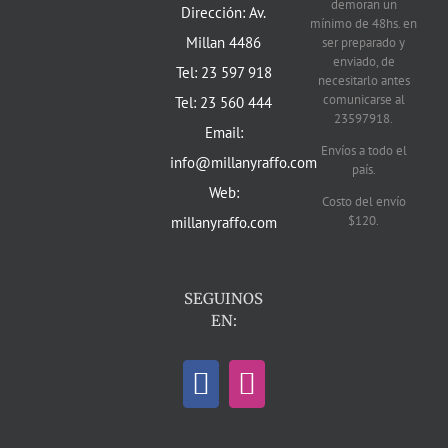
demoran un
Dirección: Av.
mínimo de 48hs. en
Millan 4486
ser preparado y
enviado, de
Tel: 23 597 918
necesitarlo antes
comunicarse al
Tel: 23 560 444
23597918.
Email:
Envíos a todo el
info@millanyraffo.com
país.
Web:
Costo del envío
$120.
millanyraffo.com
SEGUINOS
EN: