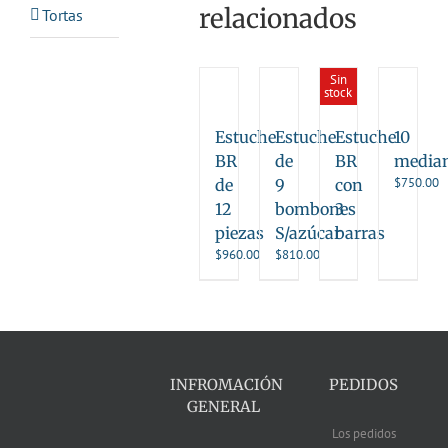
relacionados
Tortas
Sin
stock
Estuche
Estuche
Estuche
10
BR
de
BR
media
$
750.00
de
9
con
12
bombones
3
piezas
S/azúcar
barras
$
960.00
$
810.00
INFROMACIÓN
PEDIDOS
GENERAL
Los pedidos