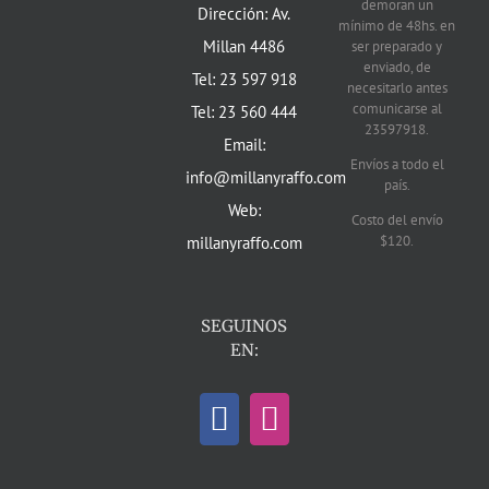
demoran un
Dirección: Av.
mínimo de 48hs. en
Millan 4486
ser preparado y
enviado, de
Tel: 23 597 918
necesitarlo antes
comunicarse al
Tel: 23 560 444
23597918.
Email:
Envíos a todo el
info@millanyraffo.com
país.
Web:
Costo del envío
$120.
millanyraffo.com
SEGUINOS
EN: