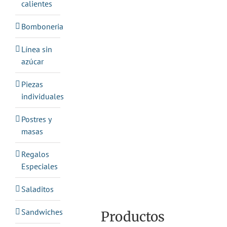
calientes
Bomboneria
Línea sin
azúcar
Piezas
individuales
Postres y
masas
Regalos
Especiales
Saladitos
Sandwiches
Productos