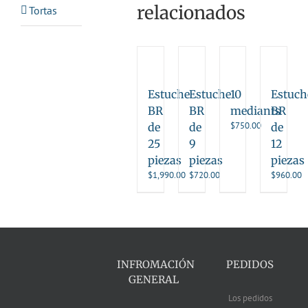
relacionados
Tortas
Estuche
Estuche
10
Estuch
BR
BR
mediants
BR
$
750.00
de
de
de
25
9
12
piezas
piezas
piezas
$
1,990.00
$
720.00
$
960.00
INFROMACIÓN
PEDIDOS
GENERAL
Los pedidos