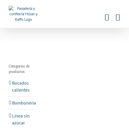
Saltar
al
contenido
Categorías de
productos
Bocados
calientes
Bomboneria
Línea sin
azúcar