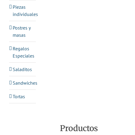
Piezas
individuales
Postres y
masas
Regalos
Especiales
Saladitos
Sandwiches
Tortas
Productos