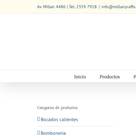
Saltar
Av. Millan 4486 | Tel: 2359 7918
|
info@millanyraffo
al
contenido
Inicio
Productos
P
Categorías de productos
Bocados calientes
Bomboneria