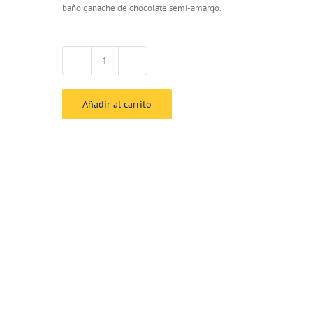
baño ganache de chocolate semi-amargo.
Moña
celeste
cantidad
Añadir al carrito