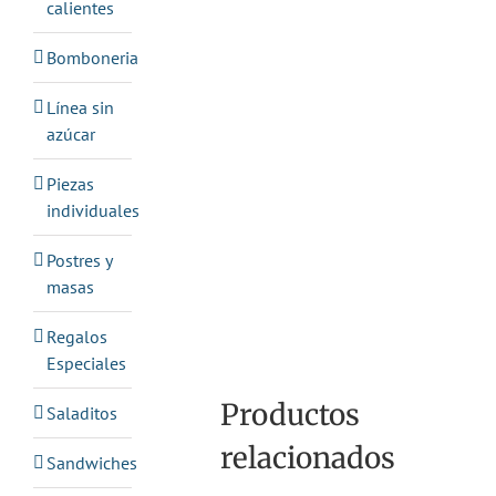
calientes
Bomboneria
Línea sin
azúcar
Piezas
individuales
Postres y
masas
Regalos
Especiales
Productos
Saladitos
relacionados
Sandwiches