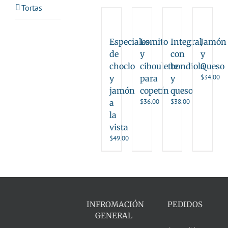
Tortas
Especiales
Lomito
Integral
Jamón
de
y
con
y
choclo
ciboulette
bondiola
Queso
$
34.00
y
para
y
jamón
copetín
queso
$
36.00
$
38.00
a
la
vista
$
49.00
INFROMACIÓN
PEDIDOS
GENERAL