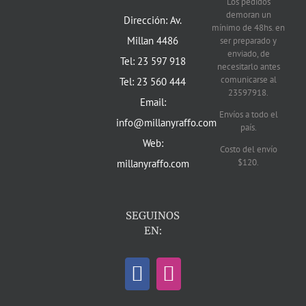
Los pedidos
demoran un
Dirección: Av.
mínimo de 48hs. en
Millan 4486
ser preparado y
enviado, de
Tel: 23 597 918
necesitarlo antes
comunicarse al
Tel: 23 560 444
23597918.
Email:
Envíos a todo el
info@millanyraffo.com
país.
Web:
Costo del envío
$120.
millanyraffo.com
SEGUINOS
EN: